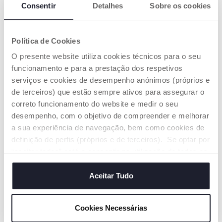
Consentir
Detalhes
Sobre os cookies
Política de Cookies
O presente website utiliza cookies técnicos para o seu
Baby Set Presente Óleo
Água Perfumada de
funcionamento e para a prestação dos respetivos
Baunilha com Estojo
Gelado
€ 14,99
€ 14,99
serviços e cookies de desempenho anónimos (próprios e
de terceiros) que estão sempre ativos para assegurar o
correto funcionamento do website e medir o seu
ADICIONAR
ADICIONAR
desempenho, com o objetivo de compreender e melhorar
a sua experiência de navegação, bem como cookies de
definição de perfis (próprios e de terceiros). Se optar por
“aceitar todos” está a consentir na utilização de todos os
cookies. Se quiser saber mais, alterar ou revogar o
consentimento de todos ou de alguns cookies, clique em
Aceitar Tudo
"mostrar detalhes". Ao fechar este aviso, está a
consentir na utilização apenas de cookies técnicos, que
Cookies Necessárias
são necessários e essenciais para garantir o