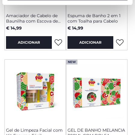
funcionamento desta página.
Amaciador de Cabelo de
Espuma de Banho 2 em 1
Baunilha com Escova de
com Toalha para Cabelo
Couro Cabeludo
€ 14,99
€ 14,99
ADICIONAR
ADICIONAR
NEW
Gel de Limpeza Facial com
GEL DE BANHO MELANCIA