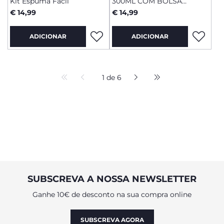
Kit Espuma Fácil
300ML COM BOLSA
DESPORTIVA
€ 14,99
€ 14,99
ADICIONAR
ADICIONAR
1 de 6
SUBSCREVA A NOSSA NEWSLETTER
Ganhe 10€ de desconto na sua compra online
SUBSCREVA AGORA