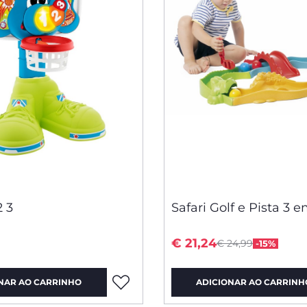
2 3
Safari Golf e Pista 3 e
Price reduced fro
to
€ 21,24
€ 24,99
-15%
NAR AO CARRINHO
ADICIONAR AO CARRINH