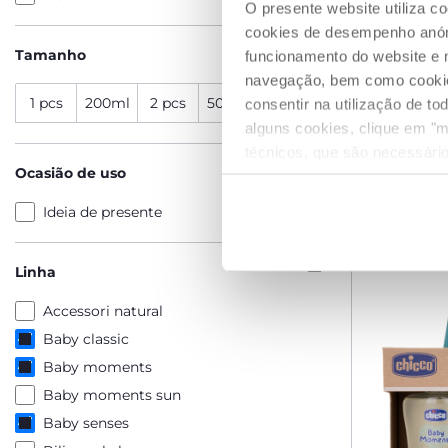
O presente website utiliza c
cookies de desempenho anóni
Tamanho
funcionamento do website e 
navegação, bem como cookies 
Lagarta P
1 pcs
200ml
2 pcs
500ml
500 ml
consentir na utilização de t
alguns cookies, clique em "m
€ 16,99
técnicos, que são necessário
Ocasião de uso
ADICIO
Ideia de presente
Linha
Accessori natural
Baby classic
Baby moments
Baby moments sun
Baby senses