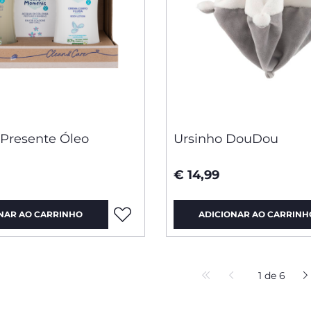
 Presente Óleo
Ursinho DouDou
€ 14,99
NAR AO CARRINHO
ADICIONAR AO CARRINH
1 de 6