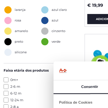
€ 19,99
laranja
azul claro
ADICIO
rosa
azul
amarelo
cinzento
preto
verde
silicone
Faixa etária dos produtos
0m+
2-6 m
Consentir
6-12 m
12-24 m
Política de Cookies
2-8 a