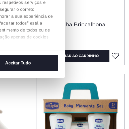
s respetivos serviços e
segurar o correto
orar a sua experiência de
aceitar todos” está a
nta
Macaquinha Brincalhona
sentimento de todos ou de
ização apenas de cookies
€ 16,99
O
ADICIONAR AO CARRINHO
Aceitar Tudo