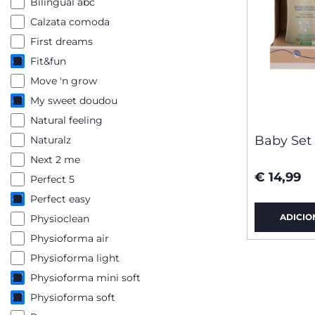
Bilingual abc
Calzata comoda
First dreams
Fit&fun
Move 'n grow
My sweet doudou
Natural feeling
Baby Set
Naturalz
Next 2 me
€ 14,99
Perfect 5
Perfect easy
ADICIO
Physioclean
Physioforma air
Physioforma light
Physioforma mini soft
Physioforma soft