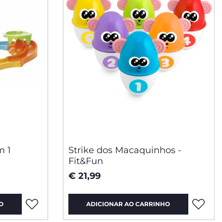
m 1
Strike dos Macaquinhos -
Fit&Fun
m
€ 21,99
O
ADICIONAR AO CARRINHO