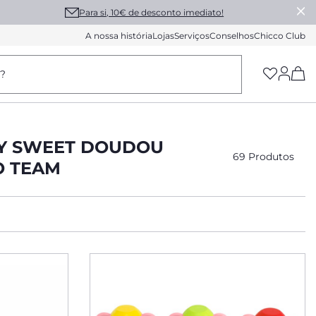
Para si, 10€ de desconto imediato!
A nossa história
Lojas
Serviços
Conselhos
Chicco Club
(h
a?
MY SWEET DOUDOU
69 Produtos
O TEAM