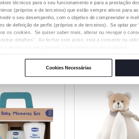
ookies técnicos para o seu funcionamento e para a prestação do
mos (próprios e de terceiros) que estão sempre ativos para as
medir o seu desempenho, com o objetivo de compreender e melh
de definição de perfis (próprios e de terceiros). Se optar por “
hill Musical
Luva Animais da Qui
odos os cookies. Se quiser saber mais, alterar ou revogar o con
ostrar detalhes". Ao fechar este aviso, está a consentir na util
€ 16,99
s e essenciais para garantir o funcionamento desta página.
NAR AO CARRINHO
ADICIONAR AO CARRINH
Cookies Necessárias