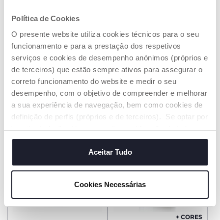
Política de Cookies
O presente website utiliza cookies técnicos para o seu
Espelho banco de trás
Cortinas de Sol
funcionamento e para a prestação dos respetivos
serviços e cookies de desempenho anónimos (próprios e
€ 22,99
€ 22,99
de terceiros) que estão sempre ativos para assegurar o
correto funcionamento do website e medir o seu
ADICIONAR
ADICIONAR
desempenho, com o objetivo de compreender e melhorar
a sua experiência de navegação, bem como cookies de
definição de perfis (próprios e de terceiros). Se optar por
PROMOÇÃO
PROMOÇÃO
“aceitar todos” está a consentir na utilização de todos os
cookies. Se quiser saber mais, alterar ou revogar o
consentimento de todos ou de alguns cookies, clique em
Aceitar Tudo
"mostrar detalhes". Ao fechar este aviso, está a
consentir na utilização apenas de cookies técnicos, que
Cookies Necessárias
são necessários e essenciais para garantir o
funcionamento desta página.
+ CORES