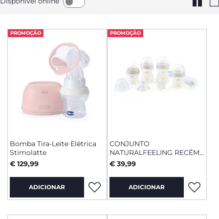
Disponível online
PROMOÇÃO
PROMOÇÃO
Bomba Tira-Leite Elétrica
CONJUNTO
Stimolatte
NATURALFEELING RECÉM-
NASCIDO
€ 129,99
€ 39,99
ADICIONAR
ADICIONAR