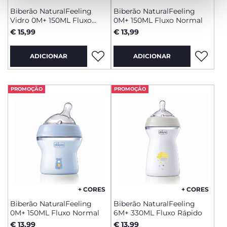
Biberão NaturalFeeling
Biberão NaturalFeeling
Vidro 0M+ 150ML Fluxo
0M+ 150ML Fluxo Normal
Normal
€ 15,99
€ 13,99
ADICIONAR
ADICIONAR
PROMOÇÃO
PROMOÇÃO
+ CORES
+ CORES
Biberão NaturalFeeling
Biberão NaturalFeeling
0M+ 150ML Fluxo Normal
6M+ 330ML Fluxo Rápido
€ 13,99
€ 13,99