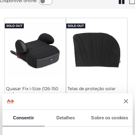
Disponível online
SOLD OUT
SOLD OUT
Quasar Fix i-Size (126-150
Telas de proteção solar
cm)
€ 64,99
€ 14,99
AVISAR-ME
AVISAR-ME
Consentir
Detalhes
Sobre os cookies