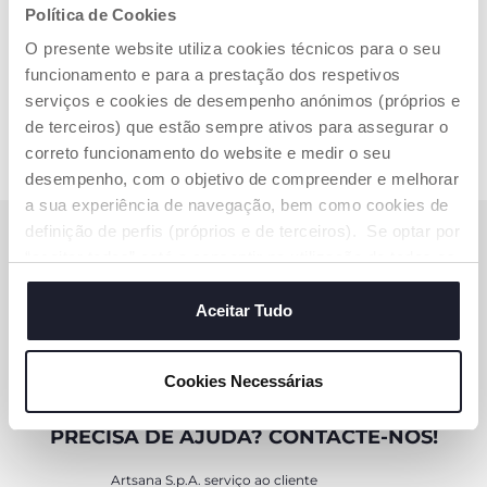
Política de Cookies
4 de 4
O presente website utiliza cookies técnicos para o seu
funcionamento e para a prestação dos respetivos
serviços e cookies de desempenho anónimos (próprios e
de terceiros) que estão sempre ativos para assegurar o
correto funcionamento do website e medir o seu
desempenho, com o objetivo de compreender e melhorar
a sua experiência de navegação, bem como cookies de
definição de perfis (próprios e de terceiros). Se optar por
SUBSCREVA A NOSSA NEWSLETTER
“aceitar todos” está a consentir na utilização de todos os
Ganhe 10€ de desconto na sua compra online
cookies. Se quiser saber mais, alterar ou revogar o
consentimento de todos ou de alguns cookies, clique em
Aceitar Tudo
SUBSCREVA AGORA
"mostrar detalhes". Ao fechar este aviso, está a
consentir na utilização apenas de cookies técnicos, que
Cookies Necessárias
são necessários e essenciais para garantir o
funcionamento desta página.
PRECISA DE AJUDA? CONTACTE-NOS!
Artsana S.p.A. serviço ao cliente