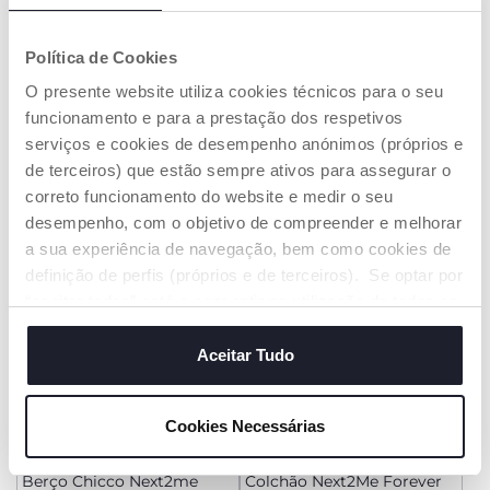
+ CORES
+ CORES
Política de Cookies
Berço Chicco Next2Me
Berço Chicco Next2me
Armonia
Essential
O presente website utiliza cookies técnicos para o seu
€ 209,99
€ 159,99
funcionamento e para a prestação dos respetivos
serviços e cookies de desempenho anónimos (próprios e
ADICIONAR
ADICIONAR
de terceiros) que estão sempre ativos para assegurar o
correto funcionamento do website e medir o seu
desempenho, com o objetivo de compreender e melhorar
a sua experiência de navegação, bem como cookies de
definição de perfis (próprios e de terceiros). Se optar por
“aceitar todos” está a consentir na utilização de todos os
cookies. Se quiser saber mais, alterar ou revogar o
consentimento de todos ou de alguns cookies, clique em
Aceitar Tudo
"mostrar detalhes". Ao fechar este aviso, está a
consentir na utilização apenas de cookies técnicos, que
Cookies Necessárias
são necessários e essenciais para garantir o
+ CORES
funcionamento desta página.
Berço Chicco Next2me
Colchão Next2Me Forever