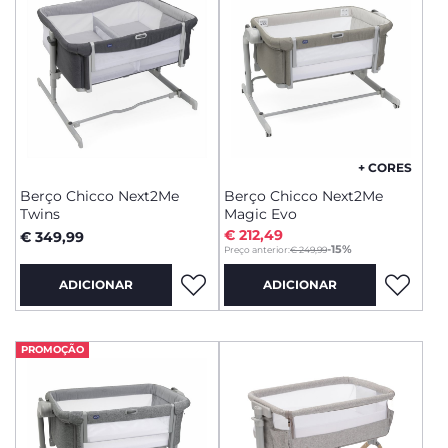
+ CORES
Berço Chicco Next2Me
Berço Chicco Next2Me
Twins
Magic Evo
€ 212,49
€ 349,99
to
-15%
Preço anterior:
€ 249,99
ADICIONAR
ADICIONAR
PROMOÇÃO