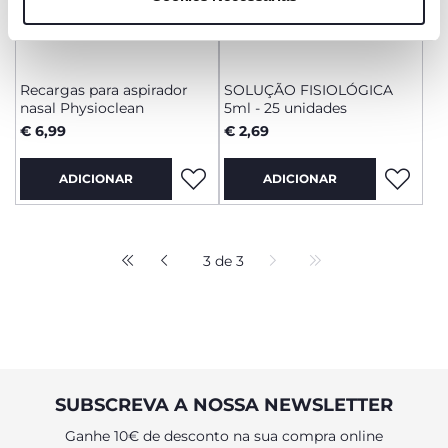
são necessários e essenciais para garantir o
funcionamento desta página.
Recargas para aspirador
SOLUÇÃO FISIOLÓGICA
nasal Physioclean
5ml - 25 unidades
€ 6,99
€ 2,69
ADICIONAR
ADICIONAR
3 de 3
SUBSCREVA A NOSSA NEWSLETTER
Ganhe 10€ de desconto na sua compra online