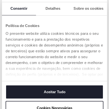
Consentir
Detalhes
Sobre os cookies
Política de Cookies
+ VARIANTES
O presente website utiliza cookies técnicos para o seu
Tetina Physio - Silicone
Água do mar isotónica
funcionamento e para a prestação dos respetivos
Physioclean
serviços e cookies de desempenho anónimos (próprios e
€ 9,99
€ 7,99
de terceiros) que estão sempre ativos para assegurar o
correto funcionamento do website e medir o seu
ADICIONAR
ADICIONAR
desempenho, com o objetivo de compreender e melhorar
a sua experiência de navegação, bem como cookies de
definição de perfis (próprios e de terceiros). Se optar por
“aceitar todos” está a consentir na utilização de todos os
cookies. Se quiser saber mais, alterar ou revogar o
consentimento de todos ou de alguns cookies, clique em
Aceitar Tudo
"mostrar detalhes". Ao fechar este aviso, está a
consentir na utilização apenas de cookies técnicos, que
Cookies Necessárias