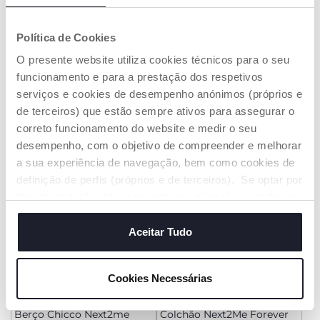
+ CORES
+ CORES
Política de Cookies
Berço Chicco Next2Me
Berço Chicco Next2me
Armonia
Essential
O presente website utiliza cookies técnicos para o seu
€ 209,99
€ 159,99
funcionamento e para a prestação dos respetivos
serviços e cookies de desempenho anónimos (próprios e
ADICIONAR
ADICIONAR
de terceiros) que estão sempre ativos para assegurar o
correto funcionamento do website e medir o seu
desempenho, com o objetivo de compreender e melhorar
a sua experiência de navegação, bem como cookies de
definição de perfis (próprios e de terceiros). Se optar por
“aceitar todos” está a consentir na utilização de todos os
cookies. Se quiser saber mais, alterar ou revogar o
consentimento de todos ou de alguns cookies, clique em
Aceitar Tudo
"mostrar detalhes". Ao fechar este aviso, está a
consentir na utilização apenas de cookies técnicos, que
Cookies Necessárias
são necessários e essenciais para garantir o
+ CORES
funcionamento desta página.
Berço Chicco Next2me
Colchão Next2Me Forever