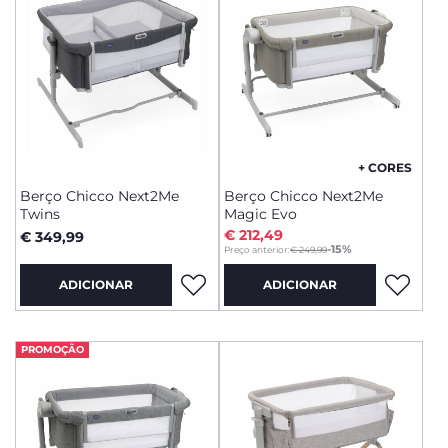
+ CORES
Berço Chicco Next2Me
Berço Chicco Next2Me
Twins
Magic Evo
€ 212,49
€ 349,99
to
-15%
Preço anterior:
€ 249,99
ADICIONAR
ADICIONAR
PROMOÇÃO