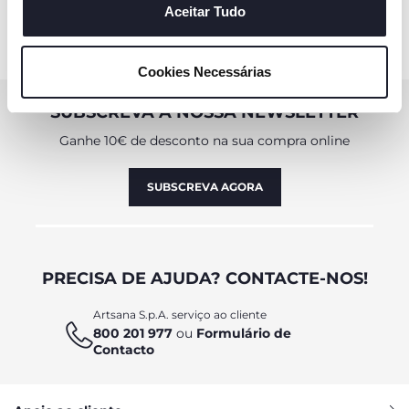
consentimento de todos ou de alguns cookies, clique em
Aceitar Tudo
"mostrar detalhes". Ao fechar este aviso, está a
consentir na utilização apenas de cookies técnicos, que
Cookies Necessárias
são necessários e essenciais para garantir o
funcionamento desta página.
SUBSCREVA A NOSSA NEWSLETTER
Ganhe 10€ de desconto na sua compra online
SUBSCREVA AGORA
PRECISA DE AJUDA? CONTACTE-NOS!
Artsana S.p.A. serviço ao cliente
800 201 977
ou
Formulário de
Contacto