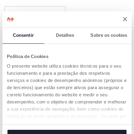
SOLD OUT
Consentir
Detalhes
Sobre os cookies
Política de Cookies
O presente website utiliza cookies técnicos para o seu
funcionamento e para a prestação dos respetivos
Carro Polícia Turbo Touch
serviços e cookies de desempenho anónimos (próprios e
de terceiros) que estão sempre ativos para assegurar o
€ 9,99
correto funcionamento do website e medir o seu
desempenho, com o objetivo de compreender e melhorar
AVISAR-ME
a sua experiência de navegação, bem como cookies de
definição de perfis (próprios e de terceiros). Se optar por
“aceitar todos” está a consentir na utilização de todos os
3 de 3
cookies. Se quiser saber mais, alterar ou revogar o