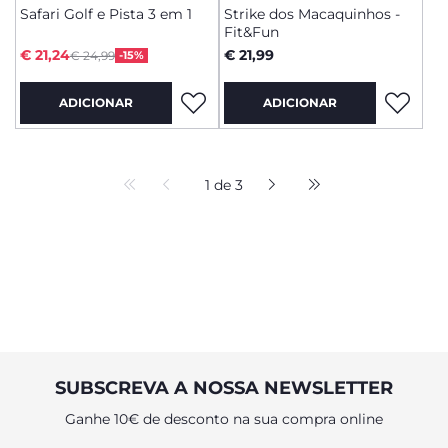
Safari Golf e Pista 3 em 1
Strike dos Macaquinhos -
Fit&Fun
Price reduced from
to
€ 21,24
€ 21,99
€ 24,99
-15%
ADICIONAR
ADICIONAR
1 de 3
SUBSCREVA A NOSSA NEWSLETTER
Ganhe 10€ de desconto na sua compra online