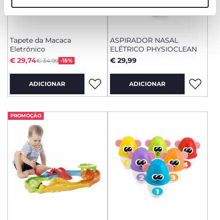
funcionamento desta página.
Tapete da Macaca
ASPIRADOR NASAL
Eletrónico
ELÉTRICO PHYSIOCLEAN
Price reduced from
to
€ 29,74
€ 29,99
€ 34,99
-15%
ADICIONAR
ADICIONAR
PROMOÇÃO