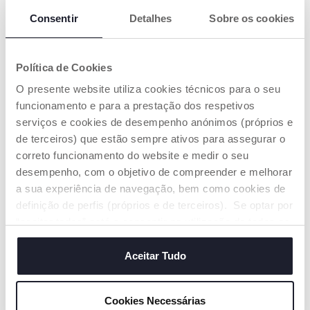
Consentir
Detalhes
Sobre os cookies
Política de Cookies
+ CORES
O presente website utiliza cookies técnicos para o seu
Ursinho Boa Noite
Basket 1 2 3
funcionamento e para a prestação dos respetivos
serviços e cookies de desempenho anónimos (próprios e
€ 37,99
€ 36,99
de terceiros) que estão sempre ativos para assegurar o
correto funcionamento do website e medir o seu
ADICIONAR
ADICIONAR
desempenho, com o objetivo de compreender e melhorar
a sua experiência de navegação, bem como cookies de
definição de perfis (próprios e de terceiros). Se optar por
PROMOÇÃO
“aceitar todos” está a consentir na utilização de todos os
cookies. Se quiser saber mais, alterar ou revogar o
consentimento de todos ou de alguns cookies, clique em
Aceitar Tudo
"mostrar detalhes". Ao fechar este aviso, está a
consentir na utilização apenas de cookies técnicos, que
Cookies Necessárias
são necessários e essenciais para garantir o