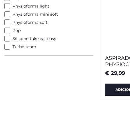
Physioforma light
Physioforma mini soft
Physioforma soft
Pop
Silicone-take eat easy
Turbo team
ASPIRAD
PHYSIOC
€ 29,99
ADICIO