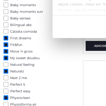
alguns cookies, clique em "m
Baby moments
técnicos, que são necessário
Baby moments sun
Baby senses
Ursinho 
Bilingual abc
Calzata comoda
€ 37,99
First dreams
Fit&fun
ADICIO
Move 'n grow
My sweet doudou
Natural feeling
Naturalz
Next 2 me
Perfect 5
Perfect easy
Physioclean
Physioforma air