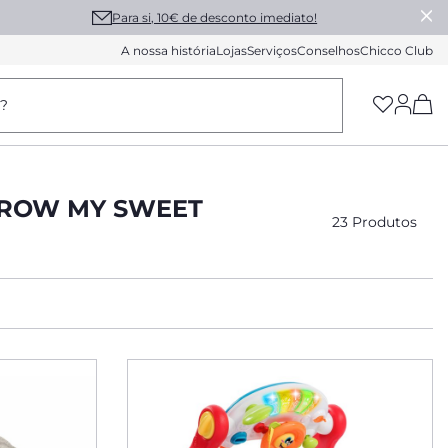
Para si, 10€ de desconto imediato!
A nossa história
Lojas
Serviços
Conselhos
Chicco Club
(h
a?
GROW MY SWEET
23 Produtos