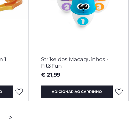
m 1
Strike dos Macaquinhos -
Fit&Fun
m
€ 21,99
O
ADICIONAR AO CARRINHO