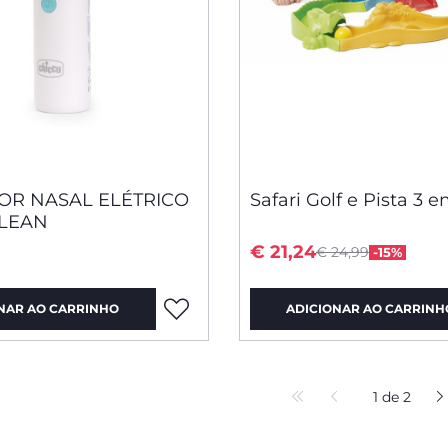
OR NASAL ELÉTRICO
Safari Golf e Pista 3 e
LEAN
Price reduced fro
to
€ 21,24
€ 24,99
-15%
NAR AO CARRINHO
ADICIONAR AO CARRINH
1 de 2