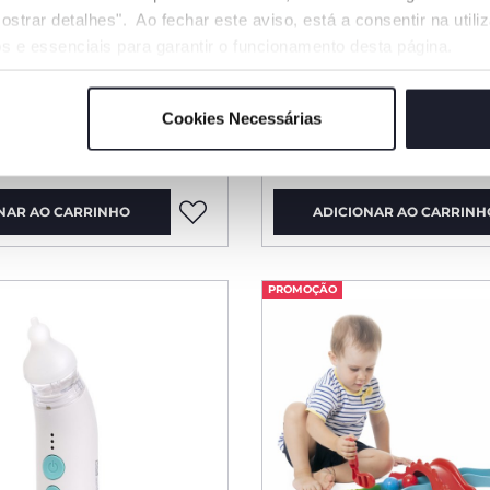
ostrar detalhes". Ao fechar este aviso, está a consentir na util
s e essenciais para garantir o funcionamento desta página.
3 Cores
Boa Noite
Basket 1 2 3
Cookies Necessárias
€ 36,99
NAR AO CARRINHO
ADICIONAR AO CARRINH
PROMOÇÃO