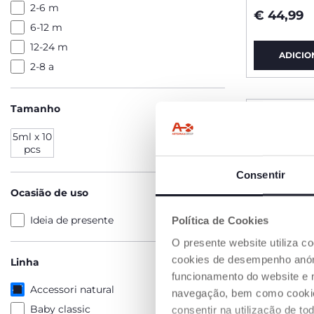
2-6 m
€ 44,99
6-12 m
12-24 m
ADICIO
2-8 a
Tamanho
5ml x 10
pcs
Consentir
Ocasião de uso
Ideia de presente
Política de Cookies
O presente website utiliza c
cookies de desempenho anóni
Linha
funcionamento do website e 
Accessori natural
navegação, bem como cookies 
Baby classic
consentir na utilização de t