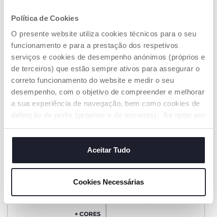
Política de Cookies
+ CORES
+ CORES
O presente website utiliza cookies técnicos para o seu
Berço Chicco Next2Me
Berço Chicco Next2me
funcionamento e para a prestação dos respetivos
Armonia
Essential
serviços e cookies de desempenho anónimos (próprios e
€ 209,99
€ 159,99
de terceiros) que estão sempre ativos para assegurar o
correto funcionamento do website e medir o seu
ADICIONAR
ADICIONAR
desempenho, com o objetivo de compreender e melhorar
a sua experiência de navegação, bem como cookies de
definição de perfis (próprios e de terceiros). Se optar por
“aceitar todos” está a consentir na utilização de todos os
cookies. Se quiser saber mais, alterar ou revogar o
consentimento de todos ou de alguns cookies, clique em
Aceitar Tudo
"mostrar detalhes". Ao fechar este aviso, está a
consentir na utilização apenas de cookies técnicos, que
Cookies Necessárias
são necessários e essenciais para garantir o
funcionamento desta página.
+ CORES