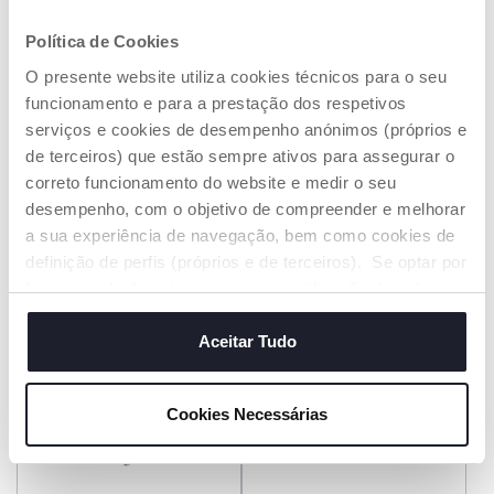
Política de Cookies
O presente website utiliza cookies técnicos para o seu
360 Spray Solar SPF 50+
Spray Solar SPF50+ 150ml
funcionamento e para a prestação dos respetivos
serviços e cookies de desempenho anónimos (próprios e
€ 16,65
€ 16,65
de terceiros) que estão sempre ativos para assegurar o
correto funcionamento do website e medir o seu
ADICIONAR
ADICIONAR
desempenho, com o objetivo de compreender e melhorar
a sua experiência de navegação, bem como cookies de
definição de perfis (próprios e de terceiros). Se optar por
“aceitar todos” está a consentir na utilização de todos os
cookies. Se quiser saber mais, alterar ou revogar o
consentimento de todos ou de alguns cookies, clique em
Aceitar Tudo
"mostrar detalhes". Ao fechar este aviso, está a
consentir na utilização apenas de cookies técnicos, que
Cookies Necessárias
são necessários e essenciais para garantir o
funcionamento desta página.