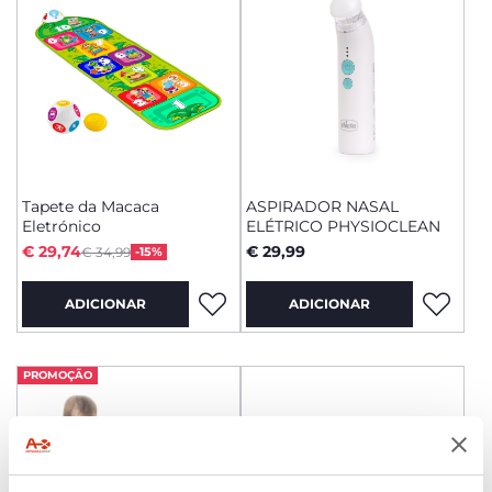
Tapete da Macaca
ASPIRADOR NASAL
Eletrónico
ELÉTRICO PHYSIOCLEAN
Price reduced from
to
€ 29,74
€ 29,99
€ 34,99
-15%
ADICIONAR
ADICIONAR
PROMOÇÃO