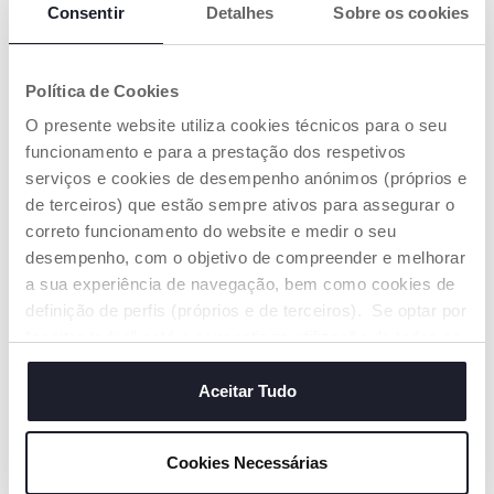
Consentir
Detalhes
Sobre os cookies
Política de Cookies
O presente website utiliza cookies técnicos para o seu
Safari Golf e Pista 3 em 1
Strike dos Macaquinhos -
funcionamento e para a prestação dos respetivos
Fit&Fun
Price reduced from
to
€ 21,24
€ 21,99
serviços e cookies de desempenho anónimos (próprios e
€ 24,99
-15%
de terceiros) que estão sempre ativos para assegurar o
correto funcionamento do website e medir o seu
ADICIONAR
ADICIONAR
desempenho, com o objetivo de compreender e melhorar
a sua experiência de navegação, bem como cookies de
PROMOÇÃO
definição de perfis (próprios e de terceiros). Se optar por
“aceitar todos” está a consentir na utilização de todos os
cookies. Se quiser saber mais, alterar ou revogar o
consentimento de todos ou de alguns cookies, clique em
Aceitar Tudo
"mostrar detalhes". Ao fechar este aviso, está a
consentir na utilização apenas de cookies técnicos, que
Cookies Necessárias
são necessários e essenciais para garantir o