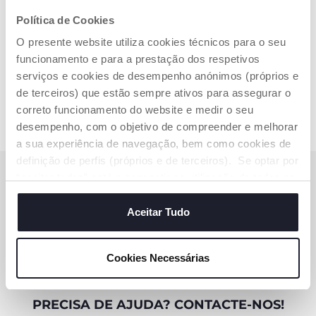
Política de Cookies
3 de 3
O presente website utiliza cookies técnicos para o seu
funcionamento e para a prestação dos respetivos
serviços e cookies de desempenho anónimos (próprios e
de terceiros) que estão sempre ativos para assegurar o
correto funcionamento do website e medir o seu
desempenho, com o objetivo de compreender e melhorar
a sua experiência de navegação, bem como cookies de
definição de perfis (próprios e de terceiros). Se optar por
SUBSCREVA A NOSSA NEWSLETTER
“aceitar todos” está a consentir na utilização de todos os
cookies. Se quiser saber mais, alterar ou revogar o
Ganhe 10€ de desconto na sua compra online
consentimento de todos ou de alguns cookies, clique em
Aceitar Tudo
"mostrar detalhes". Ao fechar este aviso, está a
SUBSCREVA AGORA
consentir na utilização apenas de cookies técnicos, que
Cookies Necessárias
são necessários e essenciais para garantir o
funcionamento desta página.
PRECISA DE AJUDA? CONTACTE-NOS!