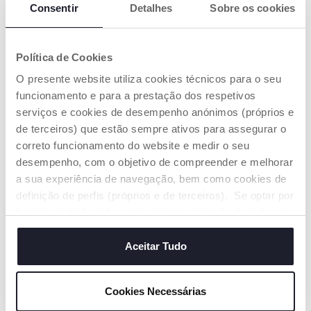
Consentir
Detalhes
Sobre os cookies
Política de Cookies
O presente website utiliza cookies técnicos para o seu
ASPIRADOR NASAL
Safari Golf e Pista 3 em 1
ELÉTRICO PHYSIOCLEAN
funcionamento e para a prestação dos respetivos
Price reduced from
to
€ 29,99
€ 21,24
serviços e cookies de desempenho anónimos (próprios e
€ 24,99
-15%
de terceiros) que estão sempre ativos para assegurar o
correto funcionamento do website e medir o seu
ADICIONAR
ADICIONAR
desempenho, com o objetivo de compreender e melhorar
a sua experiência de navegação, bem como cookies de
definição de perfis (próprios e de terceiros). Se optar por
“aceitar todos” está a consentir na utilização de todos os
cookies. Se quiser saber mais, alterar ou revogar o
consentimento de todos ou de alguns cookies, clique em
Aceitar Tudo
"mostrar detalhes". Ao fechar este aviso, está a
consentir na utilização apenas de cookies técnicos, que
Cookies Necessárias
são necessários e essenciais para garantir o