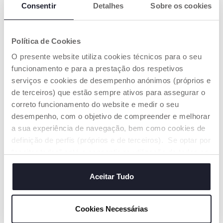
Consentir
Detalhes
Sobre os cookies
Política de Cookies
O presente website utiliza cookies técnicos para o seu
Biberão de Vidro Perfect
Biberão PERFECT EASY 150
Easy 240 ml Fluxo Lento
funcionamento e para a prestação dos respetivos
ml Fluxo Lento
€ 12,99
€ 12,99
serviços e cookies de desempenho anónimos (próprios e
de terceiros) que estão sempre ativos para assegurar o
correto funcionamento do website e medir o seu
ADICIONAR
ADICIONAR
desempenho, com o objetivo de compreender e melhorar
a sua experiência de navegação, bem como cookies de
definição de perfis (próprios e de terceiros). Se optar por
“aceitar todos” está a consentir na utilização de todos os
cookies. Se quiser saber mais, alterar ou revogar o
consentimento de todos ou de alguns cookies, clique em
Aceitar Tudo
"mostrar detalhes". Ao fechar este aviso, está a
consentir na utilização apenas de cookies técnicos, que
Cookies Necessárias
são necessários e essenciais para garantir o