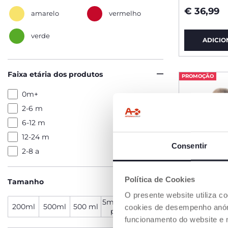
€ 36,99
amarelo
vermelho
verde
ADICIO
Faixa etária dos produtos
PROMOÇÃO
0m+
2-6 m
6-12 m
12-24 m
Consentir
2-8 a
Política de Cookies
Tamanho
O presente website utiliza c
5ml x 10
200ml
500ml
500 ml
cookies de desempenho anóni
pcs
funcionamento do website e 