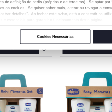
de definição de perfis (próprios e de terceiros). Se optar por “
odos os cookies. Se quiser saber mais, alterar ou revogar o con
ostrar detalhes". Ao fechar este aviso, está a consentir na util
s e essenciais para garantir o funcionamento desta página.
f e Pista 3 em 1
Strike dos Macaquinh
Fit&Fun
ice reduced from
€ 21,99
24,99
-15%
Cookies Necessárias
NAR AO CARRINHO
ADICIONAR AO CARRINH