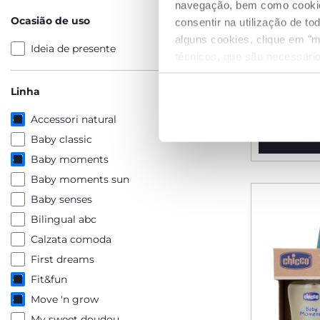
navegação, bem como cookies 
Ocasião de uso
consentir na utilização de t
alguns cookies, clique em "m
Ideia de presente
técnicos, que são necessário
Safari Gol
Pr
Linha
to
€ 21,24
€ 
Accessori natural
Baby classic
ADICIO
Baby moments
Baby moments sun
Baby senses
Bilingual abc
Calzata comoda
First dreams
Fit&fun
Move 'n grow
My sweet doudou