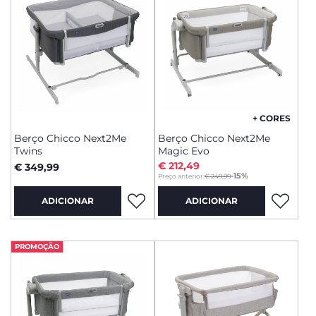
+ CORES
Berço Chicco Next2Me
Berço Chicco Next2Me
Twins
Magic Evo
€ 212,49
€ 349,99
to
-15%
Preço anterior:
€ 249,99
ADICIONAR
ADICIONAR
PROMOÇÃO