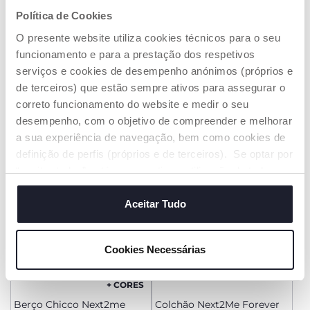
Política de Cookies
+ CORES
+ CORES
O presente website utiliza cookies técnicos para o seu
Berço Chicco Next2Me
Berço Chicco Next2me
Armonia
Essential
funcionamento e para a prestação dos respetivos
€ 209,99
€ 159,99
serviços e cookies de desempenho anónimos (próprios e
de terceiros) que estão sempre ativos para assegurar o
ADICIONAR
ADICIONAR
correto funcionamento do website e medir o seu
desempenho, com o objetivo de compreender e melhorar
a sua experiência de navegação, bem como cookies de
definição de perfis (próprios e de terceiros). Se optar por
“aceitar todos” está a consentir na utilização de todos os
cookies. Se quiser saber mais, alterar ou revogar o
consentimento de todos ou de alguns cookies, clique em
Aceitar Tudo
"mostrar detalhes". Ao fechar este aviso, está a
consentir na utilização apenas de cookies técnicos, que
Cookies Necessárias
são necessários e essenciais para garantir o
funcionamento desta página.
+ CORES
Berço Chicco Next2me
Colchão Next2Me Forever