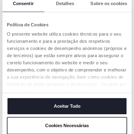
Consentir
Detalhes
Sobre os cookies
Política de Cookies
+ CORES
+ CORES
O presente website utiliza cookies técnicos para o seu
Berço Chicco Next2Me
Berço Chicco Next2me
Armonia
funcionamento e para a prestação dos respetivos
Essential
€ 209,99
€ 159,99
serviços e cookies de desempenho anónimos (próprios e
de terceiros) que estão sempre ativos para assegurar o
correto funcionamento do website e medir o seu
ADICIONAR
ADICIONAR
desempenho, com o objetivo de compreender e melhorar
a sua experiência de navegação, bem como cookies de
definição de perfis (próprios e de terceiros). Se optar por
“aceitar todos” está a consentir na utilização de todos os
cookies. Se quiser saber mais, alterar ou revogar o
consentimento de todos ou de alguns cookies, clique em
Aceitar Tudo
"mostrar detalhes". Ao fechar este aviso, está a
consentir na utilização apenas de cookies técnicos, que
Cookies Necessárias
são necessários e essenciais para garantir o