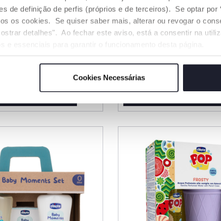
de definição de perfis (próprios e de terceiros). Se optar por “
odos os cookies. Se quiser saber mais, alterar ou revogar o con
ostrar detalhes". Ao fechar este aviso, está a consentir na util
s Macaquinhos -
Caixa de Música Ursi
s e essenciais para garantir o funcionamento desta página.
DouDou
€ 19,99
Cookies Necessárias
NAR AO CARRINHO
ADICIONAR AO CARRINH