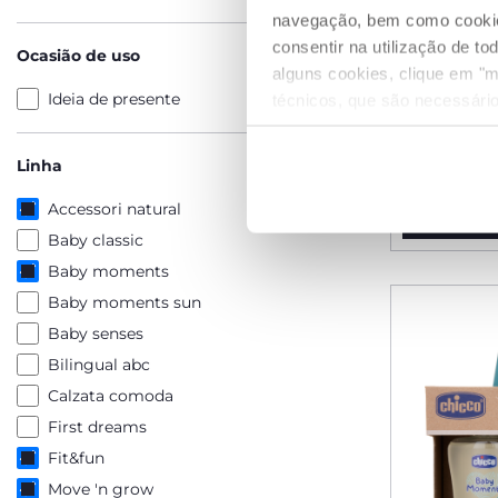
navegação, bem como cookies 
consentir na utilização de t
Ocasião de uso
alguns cookies, clique em "m
Strike do
Ideia de presente
técnicos, que são necessário
Fit&Fun
€ 21,99
Linha
Accessori natural
ADICIO
Baby classic
Baby moments
Baby moments sun
Baby senses
Bilingual abc
Calzata comoda
First dreams
Fit&fun
Move 'n grow