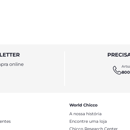
LETTER
PRECIS
pra online
Artsa
800
World Chicco
A nossa história
sentes
Encontre uma loja
Chicco Research Center