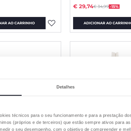
Price reduced fro
to
€ 29,74
€ 34,99
-15%
NAR AO CARRINHO
ADICIONAR AO CARRINH
Detalhes
ookies técnicos para o seu funcionamento e para a prestação do
mos (próprios e de terceiros) que estão sempre ativos para as
medir o seu desempenho, com o objetivo de compreender e melh