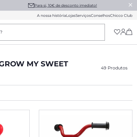
Para si, 10€ de desconto imediato!
A nossa história
Lojas
Serviços
Conselhos
Chicco Club
(h
a?
 GROW MY SWEET
49 Produtos