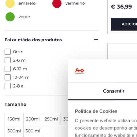
amarelo
vermelho
€ 36,99
verde
ADICIO
Faixa etária dos produtos
0m+
2-6 m
6-12 m
12-24 m
2-8 a
Consentir
Tamanho
Política de Cookies
150ml
200ml
250ml
300ml
3 pcs
O presente website utiliza c
cookies de desempenho anóni
500ml
500 ml
funcionamento do website e 