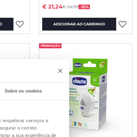
m
Price reduced from
to
€ 21,24
€ 24,99
-15%
O
ADICIONAR AO CARRINHO
PROMOÇÃO
Sobre os cookies
s respetivos serviços e
segurar o correto
orar a sua experiência de