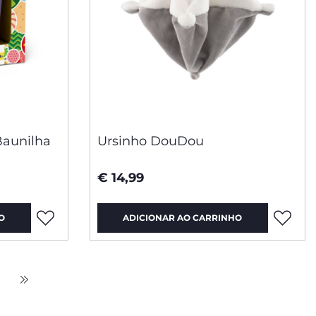
aunilha
Ursinho DouDou
€ 14,99
O
ADICIONAR AO CARRINHO