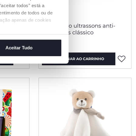
aceitar todos” está a
sentimento de todos ou de
ização apenas de cookies
nho
Dispositivo ultrassons anti-
mosquitos clássico
€ 16,99
Aceitar Tudo
O
ADICIONAR AO CARRINHO