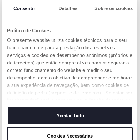
Consentir
Detalhes
Sobre os cookies
Política de Cookies
+ CORES
+ CORES
O presente website utiliza cookies técnicos para o seu
Berço Chicco Next2Me
Berço Chicco Next2me
funcionamento e para a prestação dos respetivos
Armonia
Essential
serviços e cookies de desempenho anónimos (próprios e
€ 209,99
€ 159,99
de terceiros) que estão sempre ativos para assegurar o
correto funcionamento do website e medir o seu
ADICIONAR
ADICIONAR
desempenho, com o objetivo de compreender e melhorar
a sua experiência de navegação, bem como cookies de
definição de perfis (próprios e de terceiros). Se optar por
“aceitar todos” está a consentir na utilização de todos os
cookies. Se quiser saber mais, alterar ou revogar o
consentimento de todos ou de alguns cookies, clique em
Aceitar Tudo
"mostrar detalhes". Ao fechar este aviso, está a
consentir na utilização apenas de cookies técnicos, que
Cookies Necessárias
são necessários e essenciais para garantir o