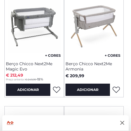
+ CORES
+ CORES
Berço Chicco Next2Me
Berço Chicco Next2Me
Magic Evo
Armonia
€ 212,49
€ 209,99
to
-15%
Preço anterior:
€ 249,99
ADICIONAR
ADICIONAR