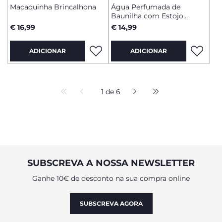
Macaquinha Brincalhona
Água Perfumada de
Baunilha com Estojo
Gelado
€ 16,99
€ 14,99
ADICIONAR
ADICIONAR
1 de 6
SUBSCREVA A NOSSA NEWSLETTER
Ganhe 10€ de desconto na sua compra online
SUBSCREVA AGORA