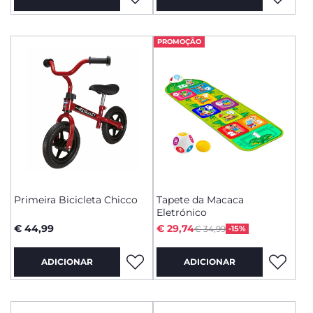
PROMOÇÃO
Primeira Bicicleta Chicco
Tapete da Macaca
Eletrónico
Price reduced from
to
€ 44,99
€ 29,74
€ 34,99
-15%
ADICIONAR
ADICIONAR