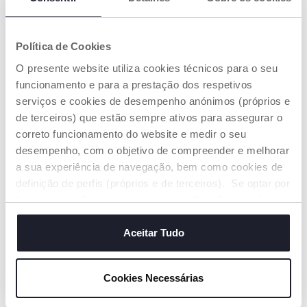
Política de Cookies
O presente website utiliza cookies técnicos para o seu
funcionamento e para a prestação dos respetivos
serviços e cookies de desempenho anónimos (próprios e
Livro Casa das Formas
Dispositivo ultrassons anti-
mosquitos clássico
de terceiros) que estão sempre ativos para assegurar o
€ 19,99
€ 16,99
correto funcionamento do website e medir o seu
desempenho, com o objetivo de compreender e melhorar
ADICIONAR
ADICIONAR
a sua experiência de navegação, bem como cookies de
definição de perfis (próprios e de terceiros). Se optar por
“aceitar todos” está a consentir na utilização de todos os
cookies. Se quiser saber mais, alterar ou revogar o
consentimento de todos ou de alguns cookies, clique em
Aceitar Tudo
"mostrar detalhes". Ao fechar este aviso, está a
consentir na utilização apenas de cookies técnicos, que
Cookies Necessárias
são necessários e essenciais para garantir o
funcionamento desta página.